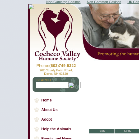
Non Gamstop Casinos
Non Gamstop Casinos
UK Cas
Home
About Us
Adopt
Help the Animals
SUN
MON
Events and News